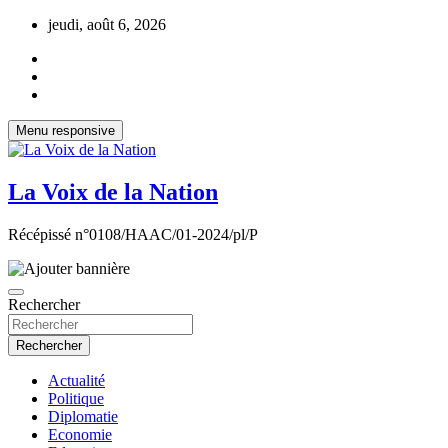
Aller
jeudi, août 6, 2026
au
contenu
Menu responsive
La Voix de la Nation
Récépissé n°0108/HAAC/01-2024/pl/P
Rechercher
Rechercher
Actualité
Politique
Diplomatie
Economie