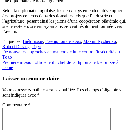
une diplomatie de non-alignement.
Selon la diplomatie togolaise, les deux pays entendent développer
des projets concrets dans des domaines tels que l’industrie et
l’agriculture, posant ainsi les jalons d’une coopération bilatérale qui,
si elle reste encore embryonnaire, se veut résolument tournée vers
l’avenir.
Étiquettes:
Biélorussie
,
Exemption de visas
,
Maxim Ryzhenko
,
Robert Dussey
,
Togo
Navigation
De nouvelles approches en matière de lutte contre l’insécurité au
Togo
de
Première mission officielle du chef de la diplomatie biélorusse à
l’article
Lomé
Laisser un commentaire
Votre adresse e-mail ne sera pas publiée.
Les champs obligatoires
sont indiqués avec
*
Commentaire
*