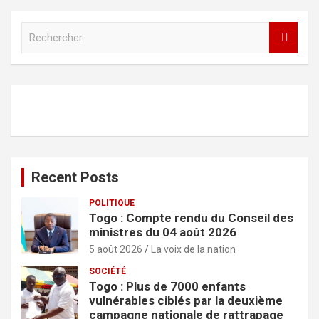
R
e
c
h
e
r
c
h
e
r
Recent Posts
POLITIQUE
Togo : Compte rendu du Conseil des
ministres du 04 août 2026
5 août 2026
La voix de la nation
SOCIÉTÉ
Togo : Plus de 7000 enfants
vulnérables ciblés par la deuxième
campagne nationale de rattrapage