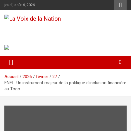
Aller
jeudi, août 6, 2026
au
contenu
La Voix de la Nation
Récépissé n°0108/HAAC/01-2024/pl/P
Accueil
2026
février
27
FNFI : Un instrument majeur de la politique d’inclusion financière
au Togo