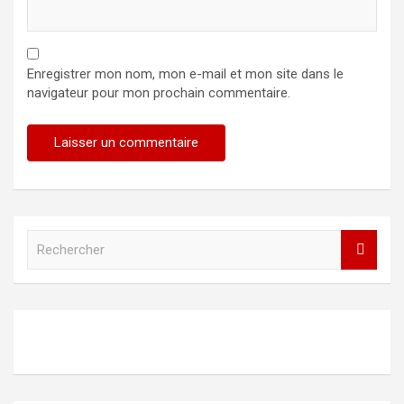
Enregistrer mon nom, mon e-mail et mon site dans le
navigateur pour mon prochain commentaire.
R
e
c
h
e
r
c
h
e