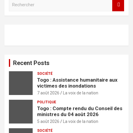
R
e
c
h
e
r
c
h
e
r
Recent Posts
SOCIÉTÉ
Togo : Assistance humanitaire aux
victimes des inondations
7 août 2026
La voix de la nation
POLITIQUE
Togo : Compte rendu du Conseil des
ministres du 04 août 2026
5 août 2026
La voix de la nation
SOCIÉTÉ