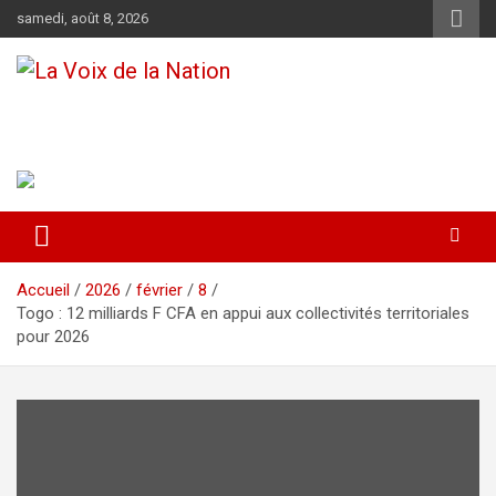
Aller
samedi, août 8, 2026
au
contenu
La Voix de la Nation
Récépissé n°0108/HAAC/01-2024/pl/P
Accueil
2026
février
8
Togo : 12 milliards F CFA en appui aux collectivités territoriales
pour 2026