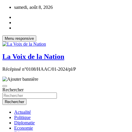
Aller
samedi, août 8, 2026
au
contenu
Menu responsive
La Voix de la Nation
Récépissé n°0108/HAAC/01-2024/pl/P
Rechercher
Rechercher
Actualité
Politique
Diplomatie
Economie