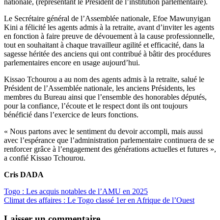
nationale, (représentant le Président de l’institution parlementaire).
Le Secrétaire général de l’Assemblée nationale, Efoe Mawunyigan
Kini a félicité les agents admis à la retraite, avant d’inviter les agents
en fonction à faire preuve de dévouement à la cause professionnelle,
tout en souhaitant à chaque travailleur agilité et efficacité, dans la
sagesse héritée des anciens qui ont contribué à bâtir des procédures
parlementaires encore en usage aujourd’hui.
Kissao Tchourou a au nom des agents admis à la retraite, salué le
Président de l’Assemblée nationale, les anciens Présidents, les
membres du Bureau ainsi que l’ensemble des honorables députés,
pour la confiance, l’écoute et le respect dont ils ont toujours
bénéficié dans l’exercice de leurs fonctions.
« Nous partons avec le sentiment du devoir accompli, mais aussi
avec l’espérance que l’administration parlementaire continuera de se
renforcer grâce à l’engagement des générations actuelles et futures »,
a confié Kissao Tchourou.
Cris DADA
Navigation
Togo : Les acquis notables de l’AMU en 2025
Climat des affaires : Le Togo classé 1er en Afrique de l’Ouest
de
l’article
Laisser un commentaire