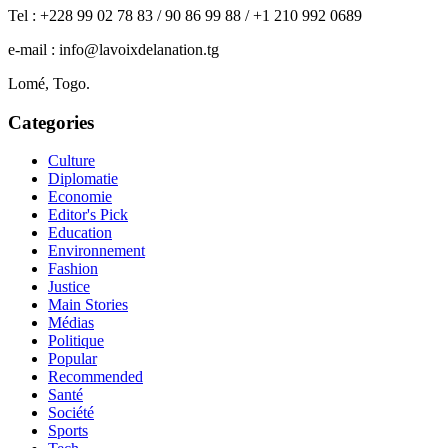
Tel : +228 99 02 78 83 / 90 86 99 88 / +1 210 992 0689
e-mail : info@lavoixdelanation.tg
Lomé, Togo.
Categories
Culture
Diplomatie
Economie
Editor's Pick
Education
Environnement
Fashion
Justice
Main Stories
Médias
Politique
Popular
Recommended
Santé
Société
Sports