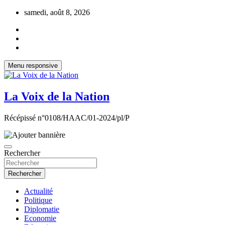
Aller
samedi, août 8, 2026
au
contenu
Menu responsive
La Voix de la Nation
Récépissé n°0108/HAAC/01-2024/pl/P
Rechercher
Rechercher
Actualité
Politique
Diplomatie
Economie