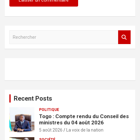
R
e
c
h
e
r
c
h
e
r
Recent Posts
POLITIQUE
Togo : Compte rendu du Conseil des
ministres du 04 août 2026
5 août 2026
La voix de la nation
SOCIÉTÉ