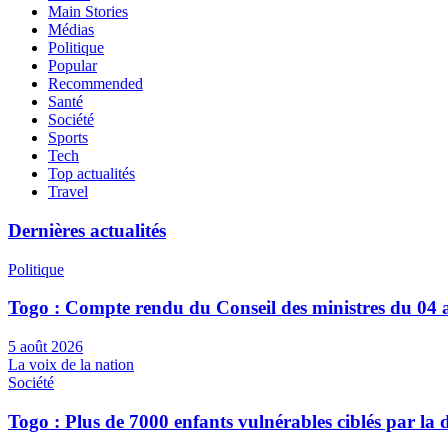
Main Stories
Médias
Politique
Popular
Recommended
Santé
Société
Sports
Tech
Top actualités
Travel
Dernières actualités
Politique
Togo : Compte rendu du Conseil des ministres du 04 
5 août 2026
La voix de la nation
Société
Togo : Plus de 7000 enfants vulnérables ciblés par l