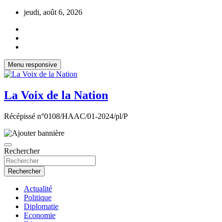
Aller
jeudi, août 6, 2026
au
contenu
Menu responsive
La Voix de la Nation
Récépissé n°0108/HAAC/01-2024/pl/P
Rechercher
Rechercher
Actualité
Politique
Diplomatie
Economie