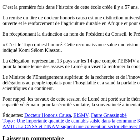
C’est la première fois dans l’histoire de cette école créée il y a 57 a
La remise du titre de docteur honoris causa est une distinction unive
ouverte et le renforcement de l’agriculture durable en Afrique et pour
En réceptionnant la distinction au nom du Président du Conseil, le Pré
« C’est le Togo qui est honoré. Cette reconnaissance salue une vision 
indiqué Komi Sélom Klassou.
La délégation, représentant 13 pays sur les 14 que compte l’EISMV a e
pour la bonne tenue des assises de Lomé qui visent à renforcer la co
Le Ministre de l’Enseignement supérieur, de la recherche et de l’inn
délégations au peuple togolais pour l’hospitalité et a salué la parfaite
scientifiques du continent.
Pour rappel, les travaux de cette session de Lomé ont porté sur le thè
capacité vétérinaire pour la sécurité sanitaire, la souveraineté aliment
Étiquettes:
Docteur Honoris Causa
,
EISMV
,
Faure Gnassingbé
Navigation
Togo : Une importante quantité de cannabis saisie dans la commune K
AMU : La CNSS et l’INAM signent une convention sectorielle avec les
de
l’article
Laisser un commentaire