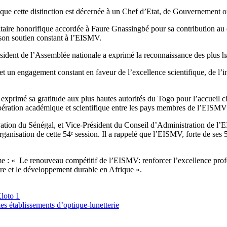
ns, que cette distinction est décernée à un Chef d’Etat, de Gouvernement 
rsitaire honorifique accordée à Faure Gnassingbé pour sa contribution a
 son soutien constant à l’EISMV.
sident de l’Assemblée nationale a exprimé la reconnaissance des plus ha
et un engagement constant en faveur de l’excellence scientifique, de l’
xprimé sa gratitude aux plus hautes autorités du Togo pour l’accueil c
opération académique et scientifique entre les pays membres de l’EISMV
ovation du Sénégal, et Vice-Président du Conseil d’Administration de l’
 organisation de cette 54ᵉ session. Il a rappelé que l’EISMV, forte de ses
me : « Le renouveau compétitif de l’EISMV: renforcer l’excellence profe
aire et le développement durable en Afrique ».
loto 1
 établissements d’optique-lunetterie