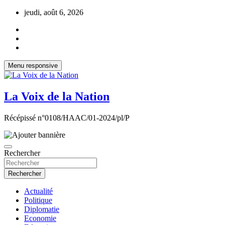
Aller
jeudi, août 6, 2026
au
contenu
Menu responsive
La Voix de la Nation
Récépissé n°0108/HAAC/01-2024/pl/P
Rechercher
Rechercher
Actualité
Politique
Diplomatie
Economie