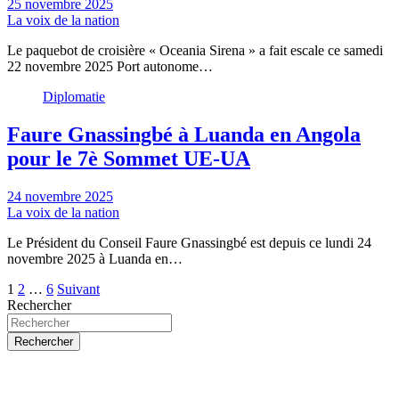
25 novembre 2025
La voix de la nation
Le paquebot de croisière « Oceania Sirena » a fait escale ce samedi
22 novembre 2025 Port autonome…
Diplomatie
Faure Gnassingbé à Luanda en Angola
pour le 7è Sommet UE-UA
24 novembre 2025
La voix de la nation
Le Président du Conseil Faure Gnassingbé est depuis ce lundi 24
novembre 2025 à Luanda en…
Pagination
1
2
…
6
Suivant
Rechercher
des
publications
Rechercher