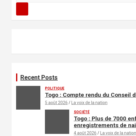
c
h
e
r
c
h
e
r
Recent Posts
POLITIQUE
Togo : Compte rendu du Conseil d
5 août 2026
La voix de la nation
SOCIÉTÉ
Togo : Plus de 7000 en
enregistrements de na
4 août 2026
La voix de la natio