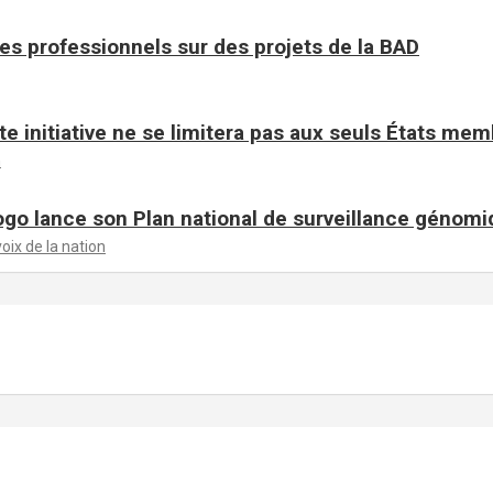
es professionnels sur des projets de la BAD
te initiative ne se limitera pas aux seuls États me
n
ogo lance son Plan national de surveillance génom
voix de la nation