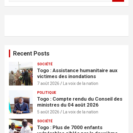
c
h
e
r
c
h
e
r
Recent Posts
SOCIÉTÉ
Togo : Assistance humanitaire aux
victimes des inondations
7 août 2026
La voix de la nation
POLITIQUE
Togo : Compte rendu du Conseil des
ministres du 04 août 2026
5 août 2026
La voix de la nation
SOCIÉTÉ
Togo : Plus de 7000 enfants