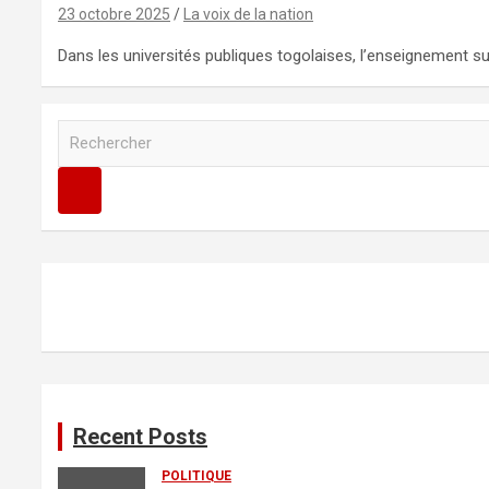
23 octobre 2025
La voix de la nation
Dans les universités publiques togolaises, l’enseignement s
R
e
c
h
e
r
c
h
e
r
Recent Posts
POLITIQUE