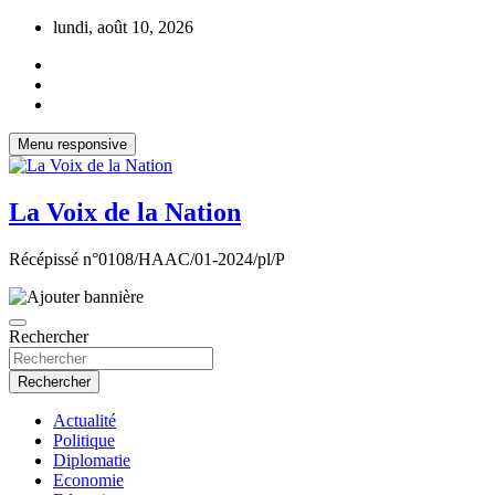
Aller
lundi, août 10, 2026
au
contenu
Menu responsive
La Voix de la Nation
Récépissé n°0108/HAAC/01-2024/pl/P
Rechercher
Rechercher
Actualité
Politique
Diplomatie
Economie