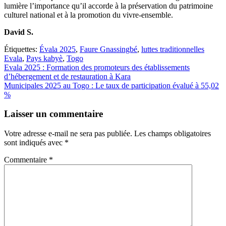
lumière l’importance qu’il accorde à la préservation du patrimoine
culturel national et à la promotion du vivre-ensemble.
David S.
Étiquettes:
Évala 2025
,
Faure Gnassingbé
,
luttes traditionnelles
Evala
,
Pays kabyè
,
Togo
Navigation
Evala 2025 : Formation des promoteurs des établissements
d’hébergement et de restauration à Kara
de
Municipales 2025 au Togo : Le taux de participation évalué à 55,02
l’article
%
Laisser un commentaire
Votre adresse e-mail ne sera pas publiée.
Les champs obligatoires
sont indiqués avec
*
Commentaire
*