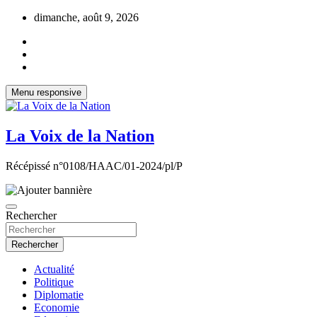
Aller
dimanche, août 9, 2026
au
contenu
Menu responsive
La Voix de la Nation
Récépissé n°0108/HAAC/01-2024/pl/P
Rechercher
Rechercher
Actualité
Politique
Diplomatie
Economie