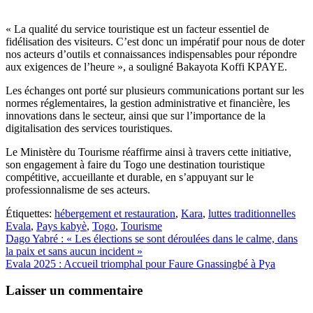
« La qualité du service touristique est un facteur essentiel de
fidélisation des visiteurs. C’est donc un impératif pour nous de doter
nos acteurs d’outils et connaissances indispensables pour répondre
aux exigences de l’heure », a souligné Bakayota Koffi KPAYE.
Les échanges ont porté sur plusieurs communications portant sur les
normes réglementaires, la gestion administrative et financière, les
innovations dans le secteur, ainsi que sur l’importance de la
digitalisation des services touristiques.
Le Ministère du Tourisme réaffirme ainsi à travers cette initiative,
son engagement à faire du Togo une destination touristique
compétitive, accueillante et durable, en s’appuyant sur le
professionnalisme de ses acteurs.
Étiquettes:
hébergement et restauration
,
Kara
,
luttes traditionnelles
Evala
,
Pays kabyè
,
Togo
,
Tourisme
Navigation
Dago Yabré : « Les élections se sont déroulées dans le calme, dans
la paix et sans aucun incident »
de
Evala 2025 : Accueil triomphal pour Faure Gnassingbé à Pya
l’article
Laisser un commentaire