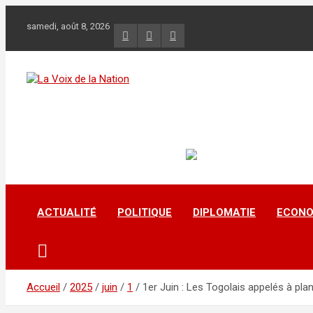
Aller
au
samedi, août 8, 2026
contenu
La Voix de la Nation
Récépissé n°0108/HAAC/01-2024/pl/P
ACTUALITÉ
POLITIQUE
DIPLOMATIE
ECONO
Accueil
2025
juin
1
1er Juin : Les Togolais appelés à plant