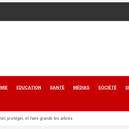
MIE
EDUCATION
SANTÉ
MÉDIAS
SOCIÉTÉ
S
er, protéger, et faire grandir les arbres