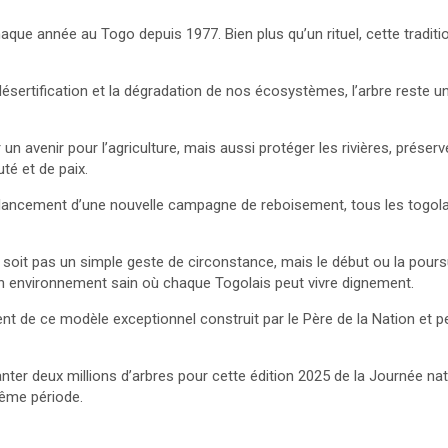
aque année au Togo depuis 1977. Bien plus qu’un rituel, cette traditi
sertification et la dégradation de nos écosystèmes, l’arbre reste u
n avenir pour l’agriculture, mais aussi protéger les rivières, préserve
té et de paix.
 lancement d’une nouvelle campagne de reboisement, tous les togolais 
ne soit pas un simple geste de circonstance, mais le début ou la pour
un environnement sain où chaque Togolais peut vivre dignement.
ent de ce modèle exceptionnel construit par le Père de la Nation et
nter deux millions d’arbres pour cette édition 2025 de la Journée natio
même période.