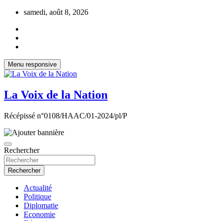
Aller
samedi, août 8, 2026
au
contenu
Menu responsive
La Voix de la Nation
Récépissé n°0108/HAAC/01-2024/pl/P
Rechercher
Rechercher
Actualité
Politique
Diplomatie
Economie