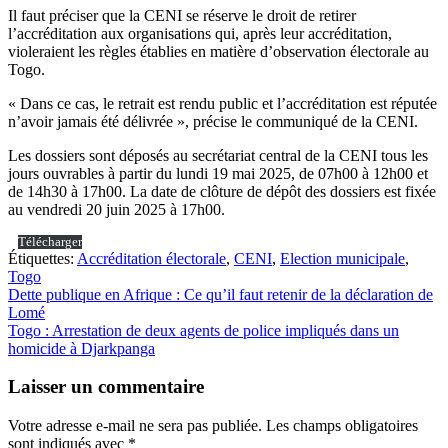
Il faut préciser que la CENI se réserve le droit de retirer
l’accréditation aux organisations qui, après leur accréditation,
violeraient les règles établies en matière d’observation électorale au
Togo.
« Dans ce cas, le retrait est rendu public et l’accréditation est réputée
n’avoir jamais été délivrée », précise le communiqué de la CENI.
Les dossiers sont déposés au secrétariat central de la CENI tous les
jours ouvrables à partir du lundi 19 mai 2025, de 07h00 à 12h00 et
de 14h30 à 17h00. La date de clôture de dépôt des dossiers est fixée
au vendredi 20 juin 2025 à 17h00.
Télécharger
Étiquettes:
Accréditation électorale
,
CENI
,
Election municipale
,
Togo
Navigation
Dette publique en Afrique : Ce qu’il faut retenir de la déclaration de
Lomé
de
Togo : Arrestation de deux agents de police impliqués dans un
l’article
homicide à Djarkpanga
Laisser un commentaire
Votre adresse e-mail ne sera pas publiée.
Les champs obligatoires
sont indiqués avec
*