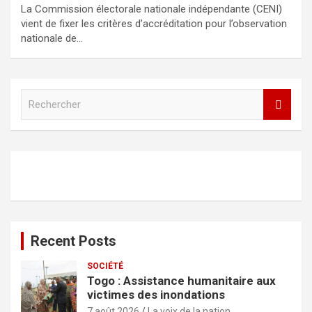
La Commission électorale nationale indépendante (CENI)
vient de fixer les critères d’accréditation pour l’observation
nationale de…
R
e
c
h
e
r
c
h
e
r
Recent Posts
SOCIÉTÉ
Togo : Assistance humanitaire aux
victimes des inondations
7 août 2026
La voix de la nation