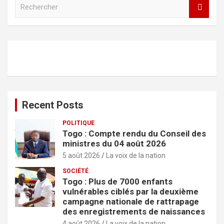
R
e
c
h
e
r
c
h
e
r
Recent Posts
POLITIQUE
Togo : Compte rendu du Conseil des
ministres du 04 août 2026
5 août 2026
La voix de la nation
SOCIÉTÉ
Togo : Plus de 7000 enfants
vulnérables ciblés par la deuxième
campagne nationale de rattrapage
des enregistrements de naissances
4 août 2026
La voix de la nation