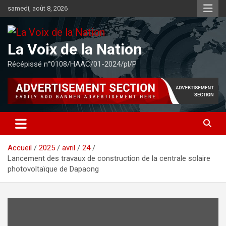
Aller
samedi, août 8, 2026
au
contenu
La Voix de la Nation
Récépissé n°0108/HAAC/01-2024/pl/P
Accueil
2025
avril
24
Lancement des travaux de construction de la centrale solaire
photovoltaïque de Dapaong