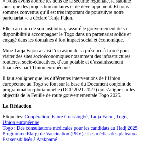
« Nous avons abordé les défis de la sécurité régionale, la stabilité
ainsi que des projets humanitaires et de développement. Et nous
sommes convenus qu’il est très important de poursuivre notre
partenariat », a déclaré Tanja Fajon.
Elle a au nom de son institution, rassuré le gouvernement de sa
disponibilité à accompagner le Togo dans un partenariat solide et
engagé dans les domaines à fort impact social et économique.
Mme Tanja Fajon a saisi l’occasion de sa présence à Lomé pour
visiter des sites socioéconomiques notamment des infrastructures
routières, socio-éducatives, d’eau potable et d’assainissement
financées par l’Union européenne.
Il faut souligner que les différentes interventions de l’Union
européenne au Togo se font sur la base du Document conjoint de
programmation pluriannuelle (DCP 2021-2027) qui s’aligne sur les
objectifs de la Feuille de route gouvernementale Togo 2025.
La Rédaction
Étiquettes:
Coopération
,
Faure Gnassingbé
,
Tanja Fajon
,
Togo
,
Union européenne
Navigation
Togo : Des consultations médicales pour les candidats au Hadj 2025
Programme Élargi de Vaccination (PEV) : Les médias des plateaux-
de
Est sensibilisés à Atakpamé