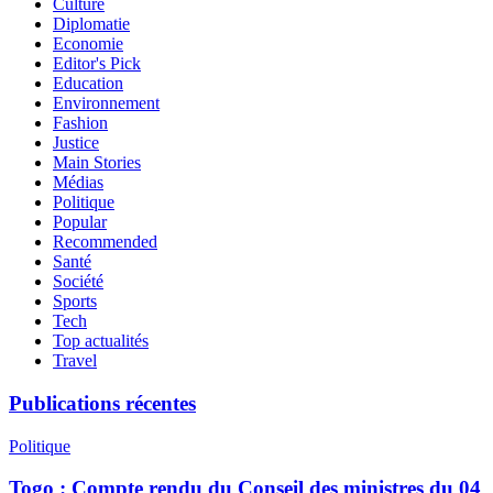
Culture
Diplomatie
Economie
Editor's Pick
Education
Environnement
Fashion
Justice
Main Stories
Médias
Politique
Popular
Recommended
Santé
Société
Sports
Tech
Top actualités
Travel
Publications récentes
Politique
Togo : Compte rendu du Conseil des ministres du 04