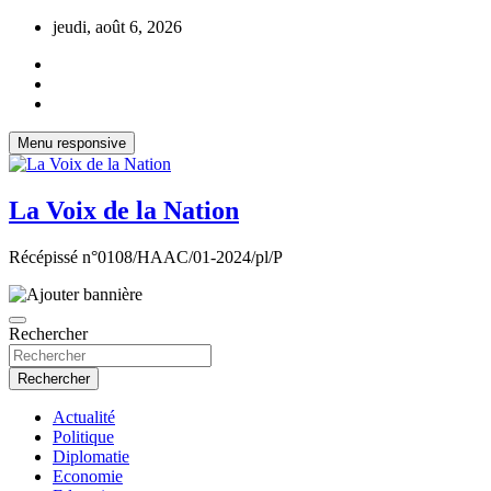
Aller
jeudi, août 6, 2026
au
contenu
Menu responsive
La Voix de la Nation
Récépissé n°0108/HAAC/01-2024/pl/P
Rechercher
Rechercher
Actualité
Politique
Diplomatie
Economie