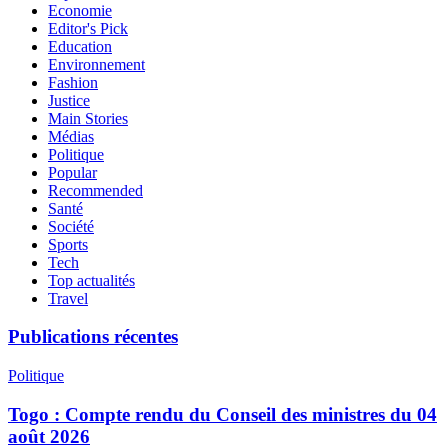
Economie
Editor's Pick
Education
Environnement
Fashion
Justice
Main Stories
Médias
Politique
Popular
Recommended
Santé
Société
Sports
Tech
Top actualités
Travel
Publications récentes
Politique
Togo : Compte rendu du Conseil des ministres du 04
août 2026