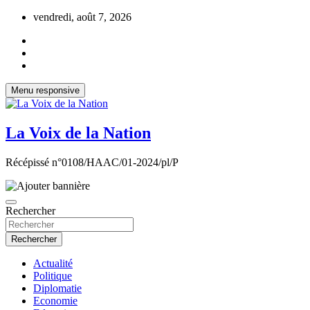
Aller
vendredi, août 7, 2026
au
contenu
Menu responsive
La Voix de la Nation
Récépissé n°0108/HAAC/01-2024/pl/P
Rechercher
Rechercher
Actualité
Politique
Diplomatie
Economie