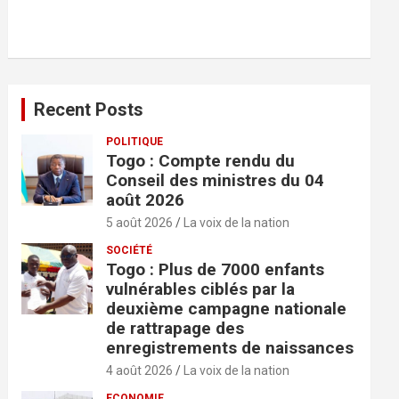
r
c
h
e
r
Recent Posts
POLITIQUE
Togo : Compte rendu du
Conseil des ministres du 04
août 2026
5 août 2026
La voix de la nation
SOCIÉTÉ
Togo : Plus de 7000 enfants
vulnérables ciblés par la
deuxième campagne nationale
de rattrapage des
enregistrements de naissances
4 août 2026
La voix de la nation
ECONOMIE