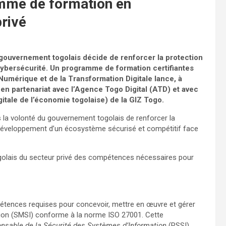
mme de formation en
privé
ouvernement togolais décide de renforcer la protection
ybersécurité. Un programme de formation certifiantes
Numérique et de la Transformation Digitale lance, à
en partenariat avec l’Agence Togo Digital (ATD) et avec
gitale de l’économie togolaise) de la GIZ Togo.
 la volonté du gouvernement togolais de renforcer la
 développement d’un écosystème sécurisé et compétitif face
ogolais du secteur privé des compétences nécessaires pour
étences requises pour concevoir, mettre en œuvre et gérer
ion (SMSI) conforme à la norme ISO 27001. Cette
nsable de la Sécurité des Systèmes d’Information
(RSSI).