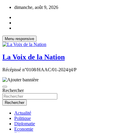
Aller
dimanche, août 9, 2026
au
contenu
Menu responsive
La Voix de la Nation
Récépissé n°0108/HAAC/01-2024/pl/P
Rechercher
Rechercher
Actualité
Politique
Diplomatie
Economie