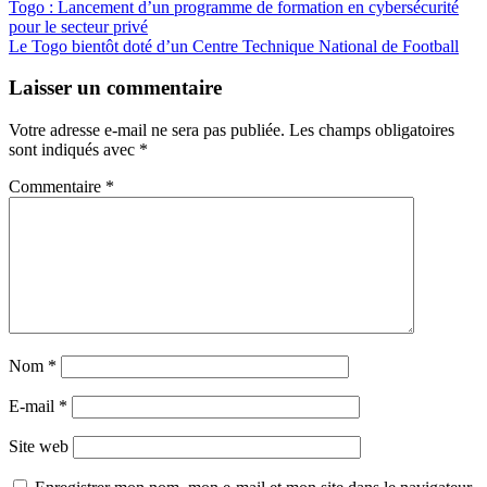
Navigation
Togo : Lancement d’un programme de formation en cybersécurité
pour le secteur privé
de
Le Togo bientôt doté d’un Centre Technique National de Football
l’article
Laisser un commentaire
Votre adresse e-mail ne sera pas publiée.
Les champs obligatoires
sont indiqués avec
*
Commentaire
*
Nom
*
E-mail
*
Site web