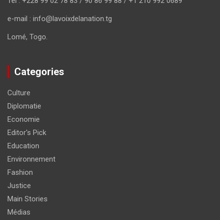
Tel : +228 99 02 78 83 / 90 86 99 88 / +1 210 992 0689
e-mail : info@lavoixdelanation.tg
Lomé, Togo.
Categories
Culture
Diplomatie
Economie
Editor's Pick
Education
Environnement
Fashion
Justice
Main Stories
Médias