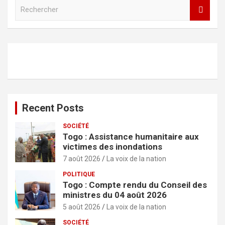
R
e
c
h
e
r
c
h
e
r
Recent Posts
SOCIÉTÉ
Togo : Assistance humanitaire aux
victimes des inondations
7 août 2026
La voix de la nation
POLITIQUE
Togo : Compte rendu du Conseil des
ministres du 04 août 2026
5 août 2026
La voix de la nation
SOCIÉTÉ