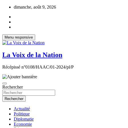
Aller
dimanche, août 9, 2026
au
contenu
Menu responsive
La Voix de la Nation
Récépissé n°0108/HAAC/01-2024/pl/P
Rechercher
Rechercher
Actualité
Politique
Diplomatie
Economie