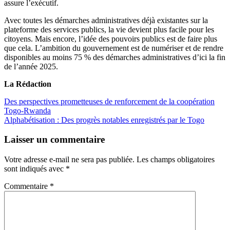
assure l’exécutif.
Avec toutes les démarches administratives déjà existantes sur la
plateforme des services publics, la vie devient plus facile pour les
citoyens. Mais encore, l’idée des pouvoirs publics est de faire plus
que cela. L’ambition du gouvernement est de numériser et de rendre
disponibles au moins 75 % des démarches administratives d’ici la fin
de l’année 2025.
La Rédaction
Navigation
Des perspectives prometteuses de renforcement de la coopération
Togo-Rwanda
de
Alphabétisation : Des progrès notables enregistrés par le Togo
l’article
Laisser un commentaire
Votre adresse e-mail ne sera pas publiée.
Les champs obligatoires
sont indiqués avec
*
Commentaire
*