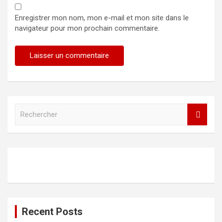
Enregistrer mon nom, mon e-mail et mon site dans le
navigateur pour mon prochain commentaire.
R
e
c
h
e
r
c
h
e
r
Recent Posts