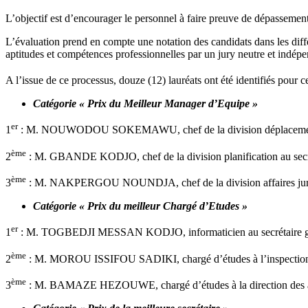
L’objectif est d’encourager le personnel à faire preuve de dépassemen
L’évaluation prend en compte une notation des candidats dans les différ
aptitudes et compétences professionnelles par un jury neutre et indép
A l’issue de ce processus, douze (12) lauréats ont été identifiés pour c
Catégorie « Prix du Meilleur Manager d’Equipe »
er
1
: M. NOUWODOU SOKEMAWU, chef de la division déplacements off
ème
2
: M. GBANDE KODJO, chef de la division planification au secré
ème
3
: M. NAKPERGOU NOUNDJA, chef de la division affaires juridique
Catégorie « Prix du meilleur Chargé d’Etudes »
er
1
: M. TOGBEDJI MESSAN KODJO, informaticien au secrétaire gé
ème
2
: M. MOROU ISSIFOU SADIKI, chargé d’études à l’inspection gén
ème
3
: M. BAMAZE HEZOUWE, chargé d’études à la direction des affa