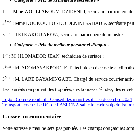
Catégorie « Prix de la meilleure secrétaire »
ère
1
: Mme WOULI AKOUVI DZIDENDI, secrétaire particulière du dire
ème
2
: Mme KOUKOU-FONDO DENINI SAHADIA secrétaire particuliè
ème
3
: TETE AKOU AFEFA, secrétaire particulière du ministre.
Catégorie « Prix du meilleur personnel d’appui »
er
1
: M. HLOMADOR JEAN, technicien de surface ;
ème
2
: M. ADOMAYAKPOR TETE, technicien électricité et climatisa
ème
3
: M. LARE BAYAMINGABT, Chargé du service courrier arrivé
Les lauréats remportent des trophées, des bourses d’études, des envelop
Navigation
Togo : Compte rendu du Conseil des ministres du 16 décembre 2024
Transport aérien : Le DG de l’ASECNA salue le leadership de Faure
de
l’article
Laisser un commentaire
Votre adresse e-mail ne sera pas publiée.
Les champs obligatoires son