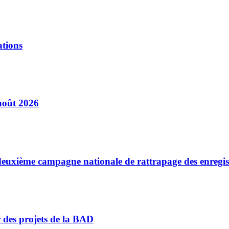
ations
août 2026
a deuxième campagne nationale de rattrapage des enregi
r des projets de la BAD