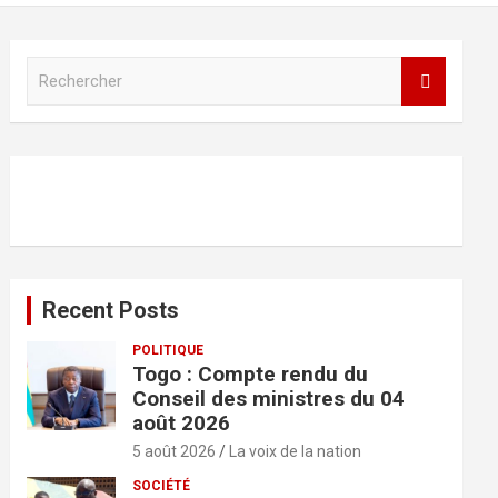
R
e
c
h
e
r
c
h
e
r
Recent Posts
POLITIQUE
Togo : Compte rendu du
Conseil des ministres du 04
août 2026
5 août 2026
La voix de la nation
SOCIÉTÉ