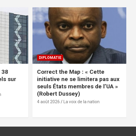
DIPLOMATIE
 38
Correct the Map : « Cette
els sur
initiative ne se limitera pas aux
seuls États membres de l’UA »
(Robert Dussey)
n
4 août 2026
La voix de la nation