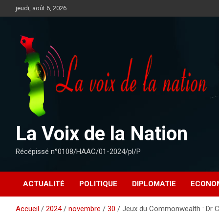
Aller
jeudi, août 6, 2026
au
contenu
La Voix de la Nation
Récépissé n°0108/HAAC/01-2024/pl/P
ACTUALITÉ
POLITIQUE
DIPLOMATIE
ECONO
Accueil
2024
novembre
30
Jeux du Commonwealth : Dr Chr