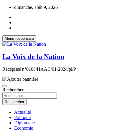
Aller
dimanche, août 9, 2026
au
contenu
Menu responsive
La Voix de la Nation
Récépissé n°0108/HAAC/01-2024/pl/P
Rechercher
Rechercher
Actualité
Politique
Diplomatie
Economie