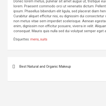
Donec lorem metus, pulvinar sit amet augue ut, tristique eu
lorem. Praesent commodo orci ut venenatis dictum. Pellent
ipsum. Phasellus bibendum elit ligula, sed placerat diam 
Curabitur aliquet efficitur nisi, eu dignissim dui consectet
non metus vitae sem imperdiet scelerisque. Aenean egestas
enim, dignissim non efficitur posuere, viverra in velit. Aliqu
consequat. Mauris quis nulla sed dui volutpat semper eget 
Étiquettes:
mens
,
suits
Navigation
Best Natural and Organic Makeup
de
l’article