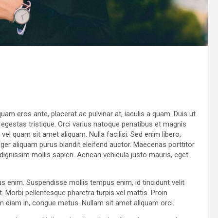
s
uam eros ante, placerat ac pulvinar at, iaculis a quam. Duis ut
t egestas tristique. Orci varius natoque penatibus et magnis
el quam sit amet aliquam. Nulla facilisi. Sed enim libero,
ger aliquam purus blandit eleifend auctor. Maecenas porttitor
id, dignissim mollis sapien. Aenean vehicula justo mauris, eget
us enim. Suspendisse mollis tempus enim, id tincidunt velit
. Morbi pellentesque pharetra turpis vel mattis. Proin
am diam in, congue metus. Nullam sit amet aliquam orci.