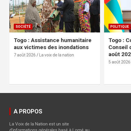
SOCIÉTÉ
POLITIQUE
Togo : Assistance humanitaire
Togo : C
aux victimes des inondations
Conseil 
août 20
7 août 2026
La voix de la nation
5 août 2026
A PROPOS
La Voix de la Nation est un site
d’informations générales basé à Lomé au