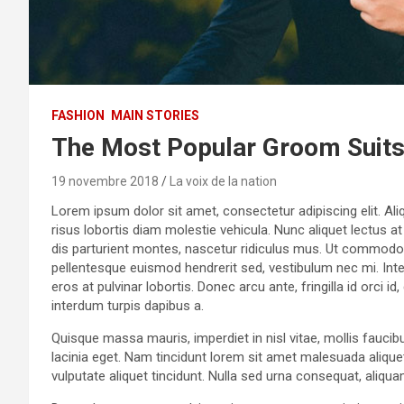
FASHION
MAIN STORIES
The Most Popular Groom Suit
19 novembre 2018
La voix de la nation
Lorem ipsum dolor sit amet, consectetur adipiscing elit. Aliq
risus lobortis diam molestie vehicula. Nunc aliquet lectus a
dis parturient montes, nascetur ridiculus mus. Ut commodo v
pellentesque euismod hendrerit sed, vestibulum nec mi. Inte
eros at pulvinar lobortis. Donec arcu ante, fringilla id orci 
interdum turpis dapibus a.
Quisque massa mauris, imperdiet in nisl vitae, mollis faucib
lacinia eget. Nam tincidunt lorem sit amet malesuada aliquet
vulputate aliquet tincidunt. Nulla sed urna consequat, aliqu