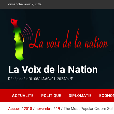
Aller
dimanche, août 9, 2026
au
contenu
La Voix de la Nation
Récépissé n°0108/HAAC/01-2024/pl/P
ACTUALITÉ
POLITIQUE
DIPLOMATIE
ECONO
Accueil
2018
novembre
19
The Most Popular Groom Suit