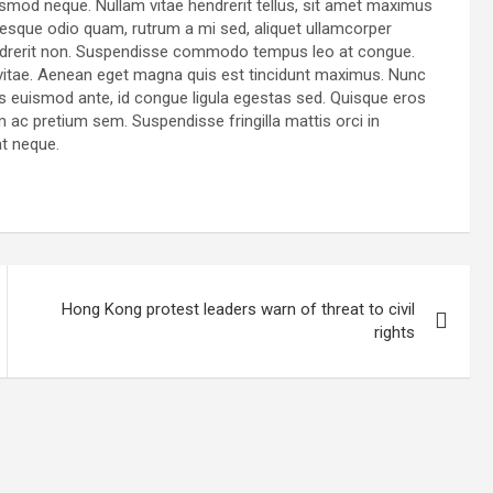
ismod neque. Nullam vitae hendrerit tellus, sit amet maximus
esque odio quam, rutrum a mi sed, aliquet ullamcorper
hendrerit non. Suspendisse commodo tempus leo at congue.
ur vitae. Aenean eget magna quis est tincidunt maximus. Nunc
 euismod ante, id congue ligula egestas sed. Quisque eros
am ac pretium sem. Suspendisse fringilla mattis orci in
at neque.
Hong Kong protest leaders warn of threat to civil
rights