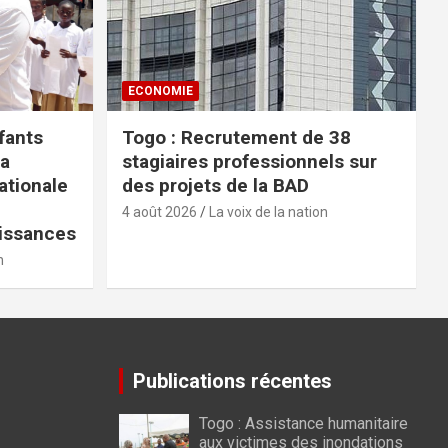
ECONOMIE
fants
Togo : Recrutement de 38
la
stagiaires professionnels sur
tionale
des projets de la BAD
4 août 2026
La voix de la nation
issances
n
Publications récentes
Togo : Assistance humanitaire
aux victimes des inondations