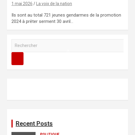
1 mai 2026
La voix de la nation
Ils sont au total 721 jeunes gendarmes de la promotion
2024 à prêter serment 30 avril…
R
e
c
h
e
r
c
h
e
r
Recent Posts
POLITIQUE