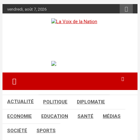
Aller
vendredi, août 7, 2026
au
contenu
La Voix de la
Nation
Récépissé n°0108/HAAC/01-2024/pl/P
ACTUALITÉ
POLITIQUE
DIPLOMATIE
ECONOMIE
EDUCATION
SANTÉ
MÉDIAS
SOCIÉTÉ
SPORTS