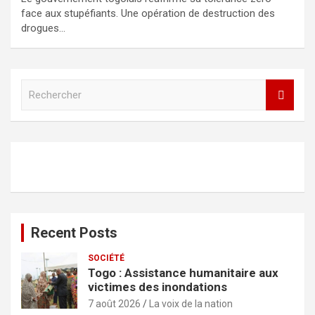
face aux stupéfiants. Une opération de destruction des
drogues…
R
e
c
h
e
r
c
h
e
r
Recent Posts
SOCIÉTÉ
Togo : Assistance humanitaire aux
victimes des inondations
7 août 2026
La voix de la nation