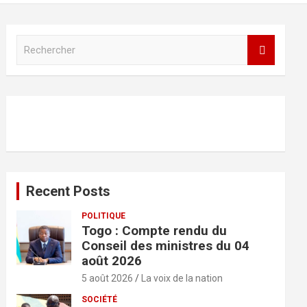
R
e
c
h
e
r
c
h
e
r
Recent Posts
POLITIQUE
Togo : Compte rendu du
Conseil des ministres du 04
août 2026
5 août 2026
La voix de la nation
SOCIÉTÉ