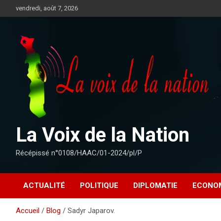
Aller
vendredi, août 7, 2026
au
contenu
La Voix de la Nation
Récépissé n°0108/HAAC/01-2024/pl/P
ACTUALITÉ
POLITIQUE
DIPLOMATIE
ECONO
Accueil
Blog
Sadyr Japarov.