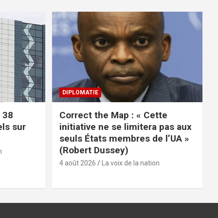
DIPLOMATIE
 38
Correct the Map : « Cette
els sur
initiative ne se limitera pas aux
seuls États membres de l’UA »
(Robert Dussey)
n
4 août 2026
La voix de la nation