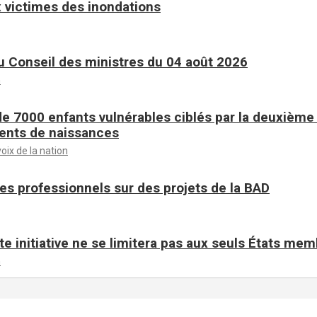
 victimes des inondations
 Conseil des ministres du 04 août 2026
n
de 7000 enfants vulnérables ciblés par la deuxièm
ents de naissances
voix de la nation
es professionnels sur des projets de la BAD
te initiative ne se limitera pas aux seuls États me
n