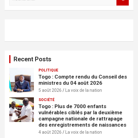
e
c
h
e
r
c
h
e
r
Recent Posts
POLITIQUE
Togo : Compte rendu du Conseil des
ministres du 04 août 2026
5 août 2026
La voix de la nation
SOCIÉTÉ
Togo : Plus de 7000 enfants
vulnérables ciblés par la deuxième
campagne nationale de rattrapage
des enregistrements de naissances
4 août 2026
La voix de la nation