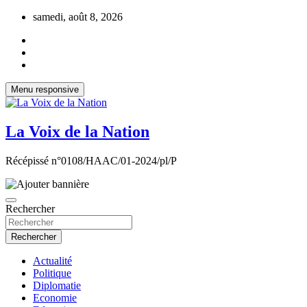
Aller
samedi, août 8, 2026
au
contenu
Menu responsive
La Voix de la Nation
Récépissé n°0108/HAAC/01-2024/pl/P
Rechercher
Rechercher
Actualité
Politique
Diplomatie
Economie