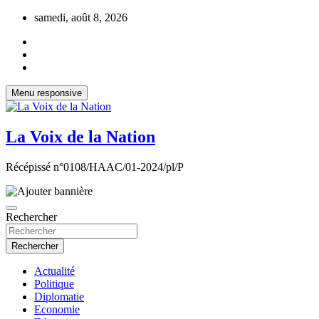
Aller
samedi, août 8, 2026
au
contenu
Menu responsive
La Voix de la Nation
Récépissé n°0108/HAAC/01-2024/pl/P
Rechercher
Rechercher
Actualité
Politique
Diplomatie
Economie