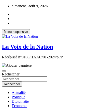
Aller
dimanche, août 9, 2026
au
contenu
Menu responsive
La Voix de la Nation
Récépissé n°0108/HAAC/01-2024/pl/P
Rechercher
Rechercher
Actualité
Politique
Diplomatie
Economie