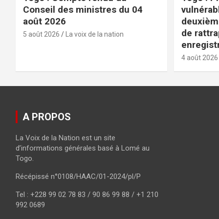
Conseil des ministres du 04
vulnérabl
août 2026
deuxièm
de rattr
5 août 2026
La voix de la nation
enregist
4 août 2026
A PROPOS
La Voix de la Nation est un site
d’informations générales basé à Lomé au
Togo.
Récépissé n°0108/HAAC/01-2024/pl/P
Tel : +228 99 02 78 83 / 90 86 99 88 / +1 210
992 0689