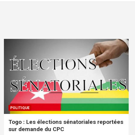
POLITIQUE
Togo : Les élections sénatoriales reportées
sur demande du CPC