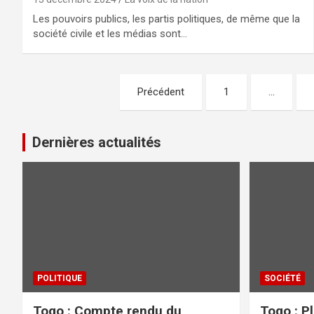
Les pouvoirs publics, les partis politiques, de même que la
société civile et les médias sont…
Pagination
Précédent
1
…
des
publications
Dernières actualités
POLITIQUE
SOCIÉTÉ
Togo : Compte rendu du
Togo : P