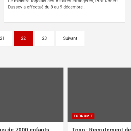
Le ministre togolais des Affaires étrangères, Prof Robert
Dussey a effectué du 8 au 9 décembre…
21
22
23
Suivant
ECONOMIE
lus de 7000 enfants
Togo : Recrutement de