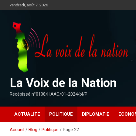
Aller
vendredi, août 7, 2026
au
contenu
La Voix de la Nation
Récépissé n°0108/HAAC/01-2024/pl/P
ACTUALITÉ
POLITIQUE
DIPLOMATIE
ECONO
Accueil
Blog
Politique
Page 22