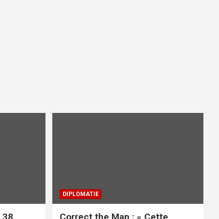
DIPLOMATIE
 38
Correct the Map : « Cette