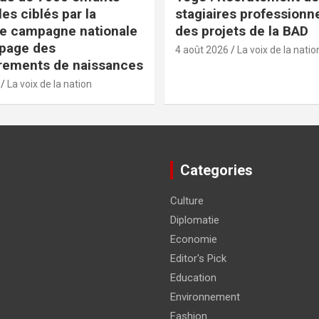
es ciblés par la
stagiaires professionn
e campagne nationale
des projets de la BAD
apage des
4 août 2026
La voix de la natio
rements de naissances
La voix de la nation
Categories
Culture
Diplomatie
Economie
Editor's Pick
Education
Environnement
Fashion