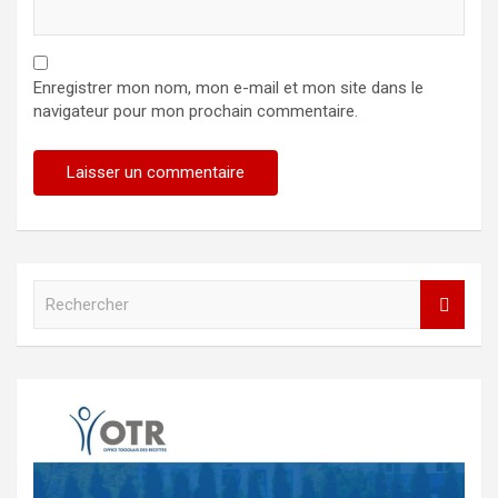
Enregistrer mon nom, mon e-mail et mon site dans le
navigateur pour mon prochain commentaire.
R
e
c
h
e
r
c
h
e