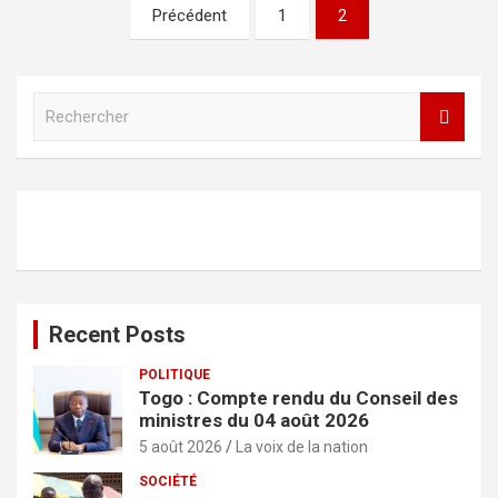
Pagination
Précédent
1
2
des
publications
R
e
c
h
e
r
c
h
e
r
Recent Posts
POLITIQUE
Togo : Compte rendu du Conseil des
ministres du 04 août 2026
5 août 2026
La voix de la nation
SOCIÉTÉ