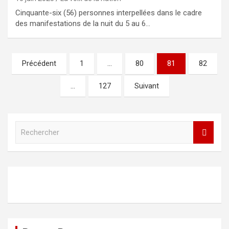
Cinquante-six (56) personnes interpellées dans le cadre
des manifestations de la nuit du 5 au 6…
Pagination
Précédent
1
…
80
81
82
des
…
127
Suivant
publications
R
e
c
h
e
r
c
h
e
r