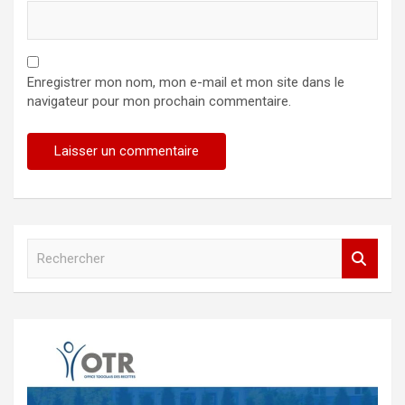
Enregistrer mon nom, mon e-mail et mon site dans le
navigateur pour mon prochain commentaire.
R
e
c
h
e
r
c
h
e