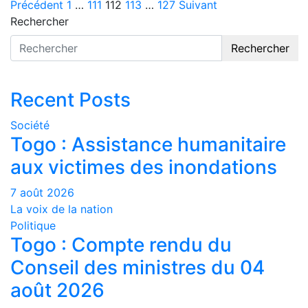
Pagination
Précédent
1
…
111
112
113
…
127
Suivant
Rechercher
des
Rechercher
publications
Recent Posts
Société
Togo : Assistance humanitaire
aux victimes des inondations
7 août 2026
La voix de la nation
Politique
Togo : Compte rendu du
Conseil des ministres du 04
août 2026