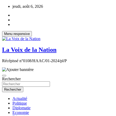
Aller
jeudi, août 6, 2026
au
contenu
Menu responsive
La Voix de la Nation
Récépissé n°0108/HAAC/01-2024/pl/P
Rechercher
Rechercher
Actualité
Politique
Diplomatie
Economie