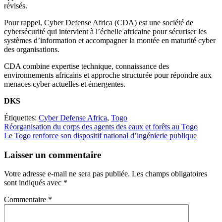
révisés.
Pour rappel, Cyber Defense Africa (CDA) est une société de
cybersécurité qui intervient à l’échelle africaine pour sécuriser les
systèmes d’information et accompagner la montée en maturité cyber
des organisations.
CDA combine expertise technique, connaissance des
environnements africains et approche structurée pour répondre aux
menaces cyber actuelles et émergentes.
DKS
Étiquettes:
Cyber Defense Africa
,
Togo
Navigation
Réorganisation du corps des agents des eaux et forêts au Togo
Le Togo renforce son dispositif national d’ingénierie publique
de
l’article
Laisser un commentaire
Votre adresse e-mail ne sera pas publiée.
Les champs obligatoires
sont indiqués avec
*
Commentaire
*