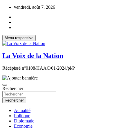
Aller
vendredi, août 7, 2026
au
contenu
Menu responsive
La Voix de la Nation
Récépissé n°0108/HAAC/01-2024/pl/P
Rechercher
Rechercher
Actualité
Politique
Diplomatie
Economie