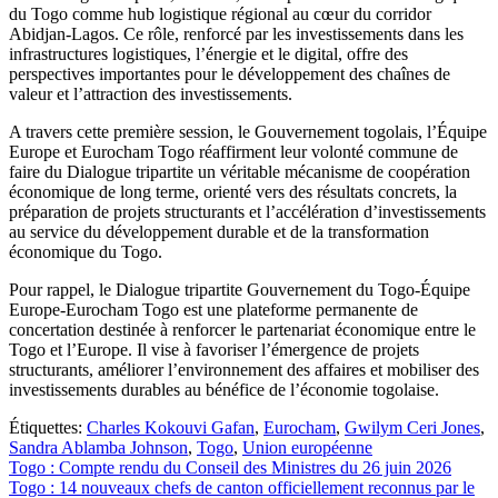
du Togo comme hub logistique régional au cœur du corridor
Abidjan-Lagos. Ce rôle, renforcé par les investissements dans les
infrastructures logistiques, l’énergie et le digital, offre des
perspectives importantes pour le développement des chaînes de
valeur et l’attraction des investissements.
A travers cette première session, le Gouvernement togolais, l’Équipe
Europe et Eurocham Togo réaffirment leur volonté commune de
faire du Dialogue tripartite un véritable mécanisme de coopération
économique de long terme, orienté vers des résultats concrets, la
préparation de projets structurants et l’accélération d’investissements
au service du développement durable et de la transformation
économique du Togo.
Pour rappel, le Dialogue tripartite Gouvernement du Togo-Équipe
Europe-Eurocham Togo est une plateforme permanente de
concertation destinée à renforcer le partenariat économique entre le
Togo et l’Europe. Il vise à favoriser l’émergence de projets
structurants, améliorer l’environnement des affaires et mobiliser des
investissements durables au bénéfice de l’économie togolaise.
Étiquettes:
Charles Kokouvi Gafan
,
Eurocham
,
Gwilym Ceri Jones
,
Sandra Ablamba Johnson
,
Togo
,
Union européenne
Navigation
Togo : Compte rendu du Conseil des Ministres du 26 juin 2026
Togo : 14 nouveaux chefs de canton officiellement reconnus par le