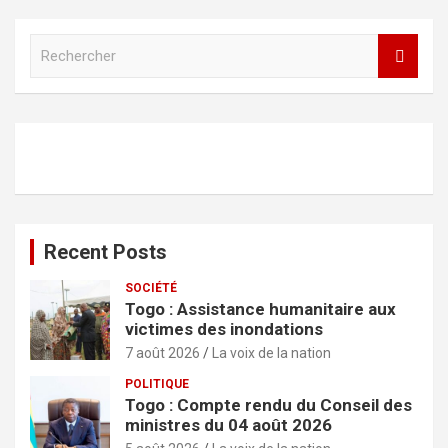
R
e
c
h
e
r
c
h
e
r
Recent Posts
SOCIÉTÉ
Togo : Assistance humanitaire aux
victimes des inondations
7 août 2026
La voix de la nation
POLITIQUE
Togo : Compte rendu du Conseil des
ministres du 04 août 2026