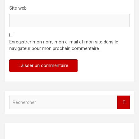
Site web
Enregistrer mon nom, mon e-mail et mon site dans le
navigateur pour mon prochain commentaire.
R
e
c
h
e
r
c