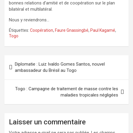
bonnes relations d’amitié et de coopération sur le plan
bilatéral et multilatéral.
Nous y reviendrons…
Étiquettes:
Coopération
,
Faure Gnassingbé
,
Paul Kagamé
,
Togo
Navigation
Diplomatie : Luiz Ivaldo Gomes Santos, nouvel
de
ambassadeur du Brésil au Togo
l’article
Togo : Campagne de traitement de masse contre les
maladies tropicales négligées
Laisser un commentaire
Votre adresse e-mail ne sera pas publiée.
Les champs