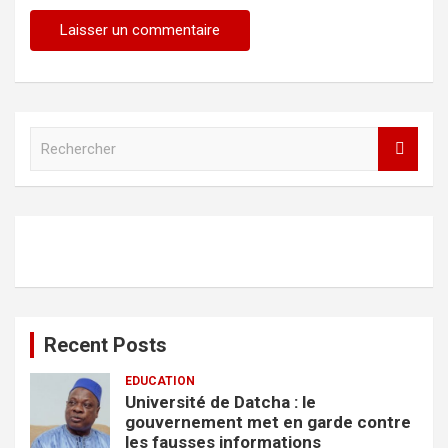
R
e
c
h
e
r
c
h
e
r
Recent Posts
EDUCATION
Université de Datcha : le
gouvernement met en garde contre
les fausses informations